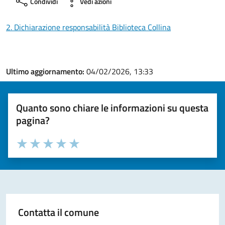
Condividi
Vedi azioni
2. Dichiarazione responsabilità Biblioteca Collina
Ultimo aggiornamento:
04/02/2026, 13:33
Quanto sono chiare le informazioni su questa
pagina?
Valuta la chiarezza delle informazioni (da 1 a 5 stelle)
Seleziona il numero di stelle per valutare la chiarezza delle i
Valuta 1 stelle su 5
Valuta 2 stelle su 5
Valuta 3 stelle su 5
Valuta 4 stelle su 5
Valuta 5 stelle su 5
Contatta il comune