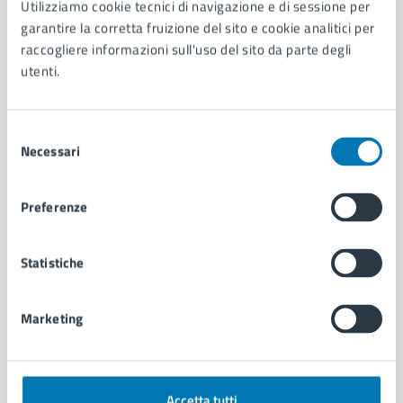
Utilizziamo cookie tecnici di navigazione e di sessione per
Aree amministrative
garantire la corretta fruizione del sito e cookie analitici per
Organi di governo
raccogliere informazioni sull'uso del sito da parte degli
Municipalità
utenti.
Uffici
Enti e fondazioni
Selezione
Politici
Necessari
del
Personale amministrativo
consenso
Documenti e dati
Intranet, posta aziendale e protocollo
Preferenze
CATEGORIE DI SERVIZIO
Statistiche
Ambiente
Anagrafe e stato civile
Marketing
Autorizzazioni
Cultura e tempo libero
Documenti e certificati
Educazione e formazione
Accetta tutti