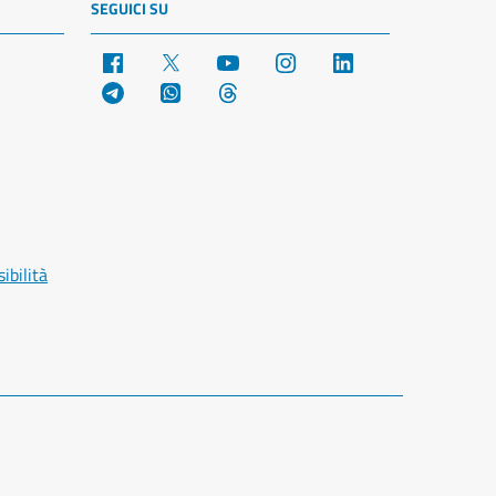
SEGUICI SU
Facebook
X
YouTube
Instagram
LinkedIn
Telegram
WhatsApp
Threads
ibilità