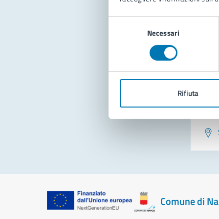
Con
Selezione
Necessari
del
consenso
Rifiuta
Pro
Comune di Na