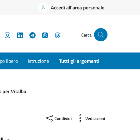
Accedi all'area personale
YouTube
Instagram
LinkedIn
Telegram
WhatsApp
Threads
Cerca
o libero
Istruzione
Tutti gli argomenti
o per Vitalba
Condividi
Vedi azioni