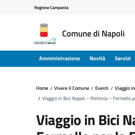
Vai ai contenuti
Vai al footer
Regione Campania
Comune di Napoli
Amministrazione
Novità
Servizi
Home
Vivere il Comune
Eventi
Viaggio i
Viaggio in Bici Napoli – Pontinia – Formello 
Viaggio in Bici N