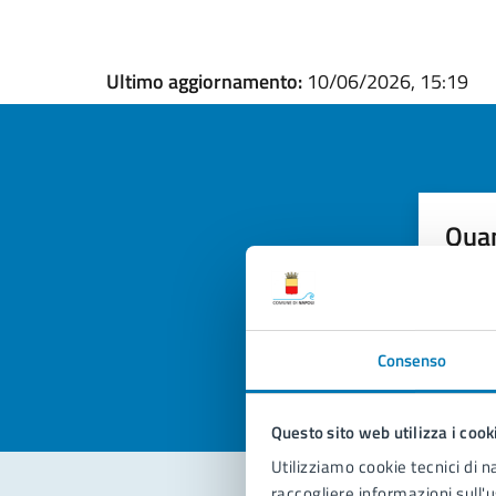
Ultimo aggiornamento:
10/06/2026, 15:19
Quan
pagi
Valuta la
Selezi
Valuta 
Val
Consenso
Questo sito web utilizza i cook
Utilizziamo cookie tecnici di n
raccogliere informazioni sull'u