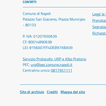
CONTATTI
Comune di Napoli
Leggi le
Palazzo San Giacomo, Piazza Municipio
Prenota
- 80133
Segnalaz
Richiest
P. IVA: 01207650639
CF: 80014890638
LEI: 8156007FF4DEB97ABA09
Servizio Protocollo, URP e Albo Pretorio
PEC:
urp@pec.comune.napoli.it
Centralino unico:
0817951111
Sito di archivio
Crediti
Mappa del sito