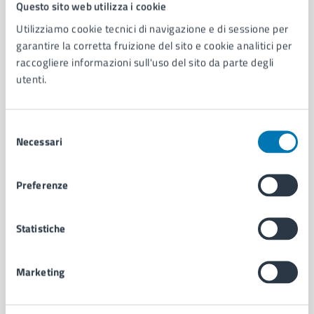
Comune di Napoli
Questo sito web utilizza i cookie
Utilizziamo cookie tecnici di navigazione e di sessione per
garantire la corretta fruizione del sito e cookie analitici per
AMMINISTRAZIONE
raccogliere informazioni sull'uso del sito da parte degli
Aree amministrative
utenti.
Organi di governo
Municipalità
Uffici
Selezione
Enti e fondazioni
Necessari
del
Politici
consenso
Personale amministrativo
Preferenze
Documenti e dati
Intranet, posta aziendale e protocollo
Statistiche
CATEGORIE DI SERVIZIO
Ambiente
Marketing
Anagrafe e stato civile
Autorizzazioni