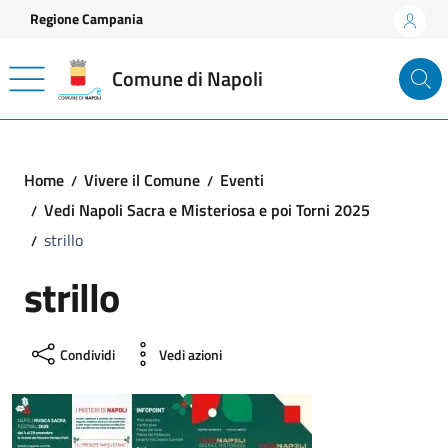
Vai ai contenuti
Vai al footer
Regione Campania
Comune di Napoli
Home
Vivere il Comune
Eventi
Vedi Napoli Sacra e Misteriosa e poi Torni 2025
strillo
strillo
Condividi
Vedi azioni