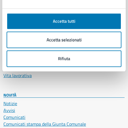
Ambiente
Anagrafe e stato civile
Autorizzazioni
Accetta tutti
Cultura e tempo libero
Documenti e certificati
Accetta selezionati
Educazione e formazione
Giustizia e sicurezza pubblica
Imprese e commercio
Rifiuta
Salute, benessere e assistenza
Servizi Cimiteriali
Vita lavorativa
NOVITÀ
Notizie
Avvisi
Comunicati
Comunicati stampa della Giunta Comunale