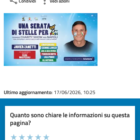
Condividi
Vedi azioni
Ultimo aggiornamento:
17/06/2026, 10:25
Quanto sono chiare le informazioni su questa
pagina?
Valuta la chiarezza delle informazioni (da 1 a 5 stelle)
Seleziona il numero di stelle per valutare la chiarezza delle i