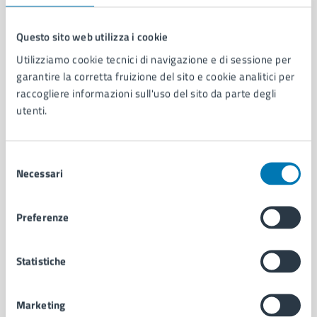
Questo sito web utilizza i cookie
Utilizziamo cookie tecnici di navigazione e di sessione per
Comune di Napoli
garantire la corretta fruizione del sito e cookie analitici per
raccogliere informazioni sull'uso del sito da parte degli
AMMINISTRAZIONE
utenti.
Aree amministrative
Organi di governo
Selezione
Municipalità
Necessari
del
Uffici
consenso
Enti e fondazioni
Politici
Preferenze
Personale amministrativo
Documenti e dati
Statistiche
Intranet, posta aziendale e protocollo
Marketing
CATEGORIE DI SERVIZIO