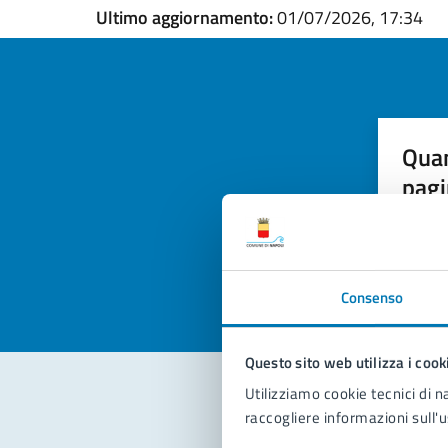
Ultimo aggiornamento:
01/07/2026, 17:34
Quan
pagi
Valuta la
Selezi
Valuta 
Val
Consenso
Questo sito web utilizza i cook
Utilizziamo cookie tecnici di n
raccogliere informazioni sull'u
Con