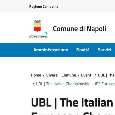
Vai ai contenuti
Vai al footer
Regione Campania
Comune di Napoli
Amministrazione
Novità
Servizi
Home
Vivere il Comune
Eventi
UBL | The
UBL | The Italian Championship – IF3 Europ
UBL | The Italia