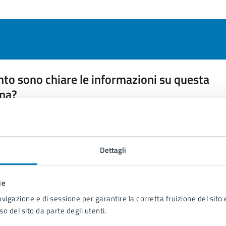
to sono chiare le informazioni su questa
na?
 chiarezza delle informazioni (da 1 a 5 stelle)
ona il numero di stelle per valutare la chiarezza delle inform
1 stelle su 5
uta 2 stelle su 5
Valuta 3 stelle su 5
Valuta 4 stelle su 5
Valuta 5 stelle su 5
Dettagli
ie
avigazione e di sessione per garantire la corretta fruizione del sito e
so del sito da parte degli utenti.
tatta il comune