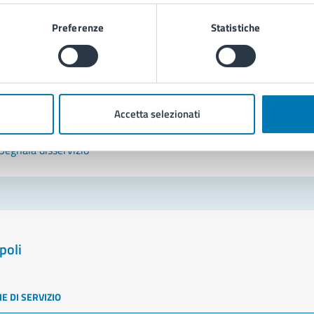
Leggi le domande frequenti
Preferenze
Statistiche
Richiedi assistenza
Prenota appuntamento
Accetta selezionati
blemi in città
Segnala disservizio
poli
E DI SERVIZIO