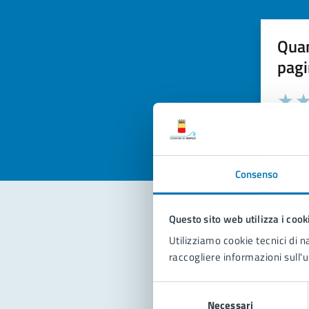
Quan
pagi
Valuta la
Selezi
Valuta 
Val
Consenso
Questo sito web utilizza i cook
Con
Utilizziamo cookie tecnici di n
raccogliere informazioni sull'u
Selezione
Necessari
del