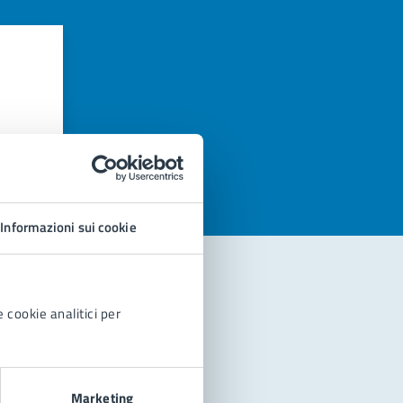
azioni
Informazioni sui cookie
 cookie analitici per
Marketing