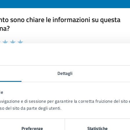
to sono chiare le informazioni su questa
na?
 chiarezza delle informazioni (da 1 a 5 stelle)
ona il numero di stelle per valutare la chiarezza delle inform
1 stelle su 5
uta 2 stelle su 5
Valuta 3 stelle su 5
Valuta 4 stelle su 5
Valuta 5 stelle su 5
Dettagli
ie
tatta il comune
avigazione e di sessione per garantire la corretta fruizione del sito e
so del sito da parte degli utenti.
Leggi le domande frequenti
Richiedi assistenza
Preferenze
Statistiche