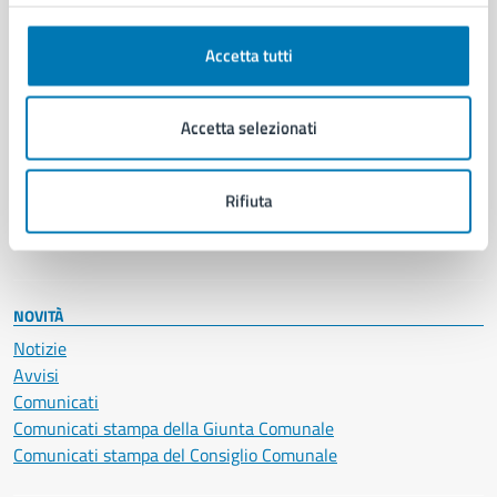
Anagrafe e stato civile
Autorizzazioni
Cultura e tempo libero
Accetta tutti
Documenti e certificati
Educazione e formazione
Accetta selezionati
Giustizia e sicurezza pubblica
Imprese e commercio
Salute, benessere e assistenza
Rifiuta
Servizi Cimiteriali
Vita lavorativa
NOVITÀ
Notizie
Avvisi
Comunicati
Comunicati stampa della Giunta Comunale
Comunicati stampa del Consiglio Comunale