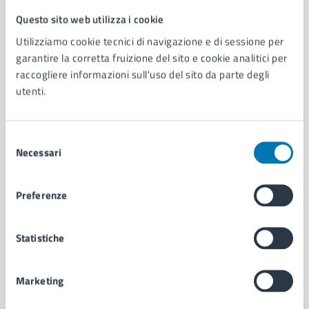
Questo sito web utilizza i cookie
Comune di Napoli
Utilizziamo cookie tecnici di navigazione e di sessione per
garantire la corretta fruizione del sito e cookie analitici per
AMMINISTRAZIONE
raccogliere informazioni sull'uso del sito da parte degli
utenti.
Aree amministrative
Organi di governo
Municipalità
Selezione
Uffici
Necessari
del
Enti e fondazioni
consenso
Politici
Personale amministrativo
Preferenze
Documenti e dati
Intranet, posta aziendale e protocollo
Statistiche
CATEGORIE DI SERVIZIO
Marketing
Ambiente