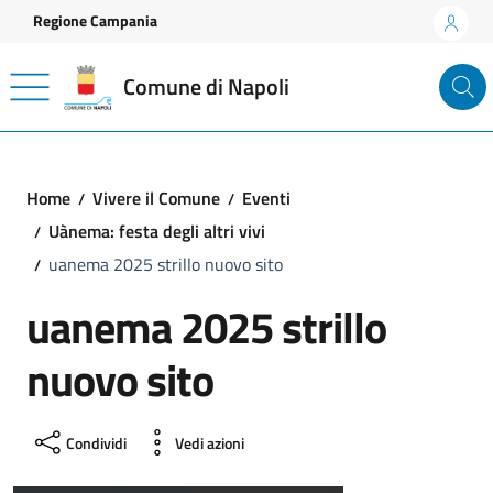
Vai ai contenuti
Vai al footer
Regione Campania
Comune di Napoli
Home
Vivere il Comune
Eventi
Uànema: festa degli altri vivi
uanema 2025 strillo nuovo sito
uanema 2025 strillo
nuovo sito
Condividi
Vedi azioni