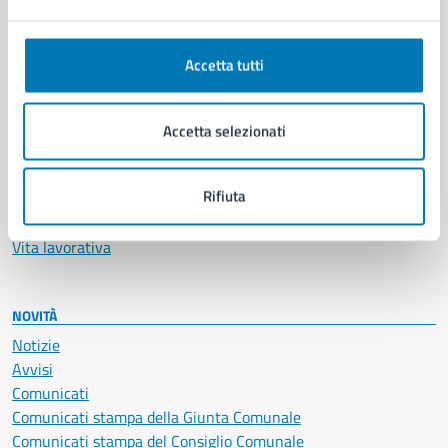
Ambiente
Anagrafe e stato civile
Autorizzazioni
Accetta tutti
Cultura e tempo libero
Documenti e certificati
Educazione e formazione
Accetta selezionati
Giustizia e sicurezza pubblica
Imprese e commercio
Rifiuta
Salute, benessere e assistenza
Servizi Cimiteriali
Vita lavorativa
NOVITÀ
Notizie
Avvisi
Comunicati
Comunicati stampa della Giunta Comunale
Comunicati stampa del Consiglio Comunale