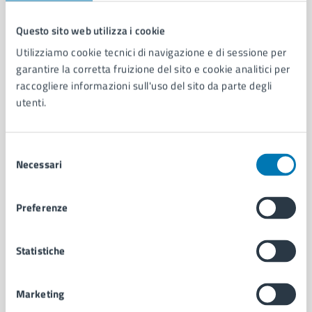
Questo sito web utilizza i cookie
Comune di Napoli
Utilizziamo cookie tecnici di navigazione e di sessione per
garantire la corretta fruizione del sito e cookie analitici per
raccogliere informazioni sull'uso del sito da parte degli
AMMINISTRAZIONE
utenti.
Aree amministrative
Organi di governo
Municipalità
Selezione
Necessari
Uffici
del
Enti e fondazioni
consenso
Politici
Preferenze
Personale amministrativo
Documenti e dati
Intranet, posta aziendale e protocollo
Statistiche
Marketing
CATEGORIE DI SERVIZIO