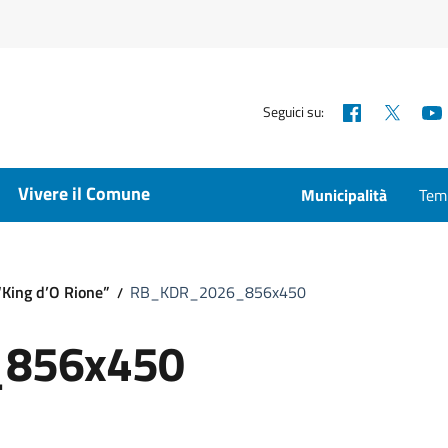
Facebook
X
Seguici su:
Vivere il Comune
Municipalità
Temp
“King d’O Rione”
RB_KDR_2026_856x450
856x450