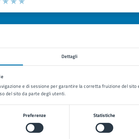
ona il numero di stelle per valutare la chiarezza delle inform
1 stelle su 5
uta 2 stelle su 5
Valuta 3 stelle su 5
Valuta 4 stelle su 5
Valuta 5 stelle su 5
Dettagli
tatta il comune
ie
Leggi le domande frequenti
avigazione e di sessione per garantire la corretta fruizione del sito e
Richiedi assistenza
so del sito da parte degli utenti.
Prenota appuntamento
Preferenze
Statistiche
blemi in città
Segnala disservizio