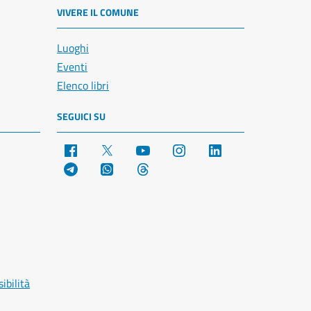
VIVERE IL COMUNE
Luoghi
Eventi
Elenco libri
SEGUICI SU
Facebook
X
YouTube
Instagram
LinkedIn
Telegram
WhatsApp
Threads
ibilità