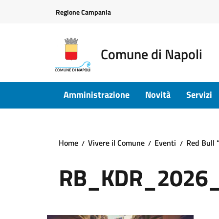
Vai ai contenuti
Vai al footer
Regione Campania
Comune di Napoli
Amministrazione
Novità
Servizi
Home
Vivere il Comune
Eventi
Red Bull 
RB_KDR_2026_