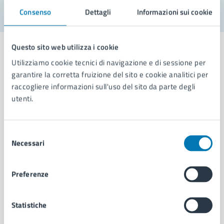
Consenso
Dettagli
Informazioni sui cookie
Questo sito web utilizza i cookie
Utilizziamo cookie tecnici di navigazione e di sessione per
garantire la corretta fruizione del sito e cookie analitici per
Comune di Napoli
raccogliere informazioni sull'uso del sito da parte degli
utenti.
AMMINISTRAZIONE
Aree amministrative
Selezione
Necessari
Organi di governo
del
Municipalità
consenso
Uffici
Preferenze
Enti e fondazioni
Politici
Personale amministrativo
Statistiche
Documenti e dati