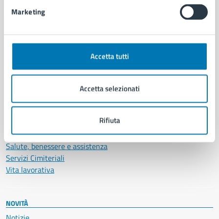
Intranet, posta aziendale e protocollo
Marketing
CATEGORIE DI SERVIZIO
Ambiente
Accetta tutti
Anagrafe e stato civile
Autorizzazioni
Cultura e tempo libero
Accetta selezionati
Documenti e certificati
Educazione e formazione
Rifiuta
Giustizia e sicurezza pubblica
Imprese e commercio
Salute, benessere e assistenza
Servizi Cimiteriali
Vita lavorativa
NOVITÀ
Notizie