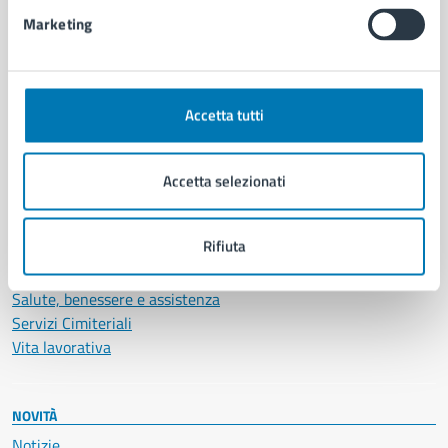
Intranet, posta aziendale e protocollo
Marketing
CATEGORIE DI SERVIZIO
Ambiente
Accetta tutti
Anagrafe e stato civile
Autorizzazioni
Cultura e tempo libero
Accetta selezionati
Documenti e certificati
Educazione e formazione
Rifiuta
Giustizia e sicurezza pubblica
Imprese e commercio
Salute, benessere e assistenza
Servizi Cimiteriali
Vita lavorativa
NOVITÀ
Notizie