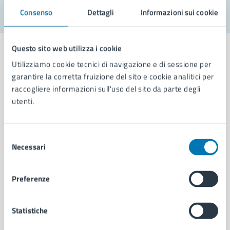
Consenso
Dettagli
Informazioni sui cookie
Questo sito web utilizza i cookie
Utilizziamo cookie tecnici di navigazione e di sessione per
garantire la corretta fruizione del sito e cookie analitici per
Comune di Napoli
raccogliere informazioni sull'uso del sito da parte degli
utenti.
AMMINISTRAZIONE
Aree amministrative
Selezione
Necessari
Organi di governo
del
Municipalità
consenso
Uffici
Preferenze
Enti e fondazioni
Politici
Personale amministrativo
Statistiche
Documenti e dati