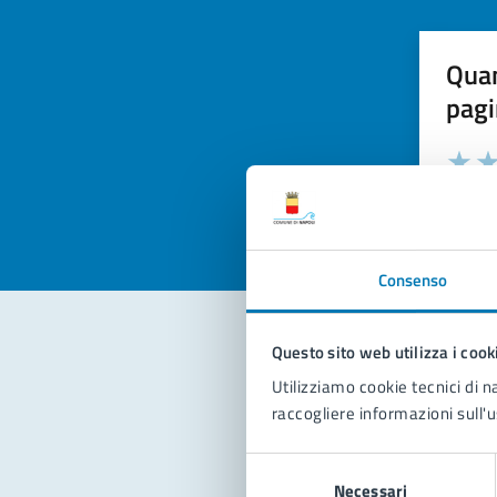
Quan
pagi
Valuta la
Selezi
Valuta 
Val
Consenso
Questo sito web utilizza i cook
Con
Utilizziamo cookie tecnici di n
raccogliere informazioni sull'u
Selezione
Necessari
del