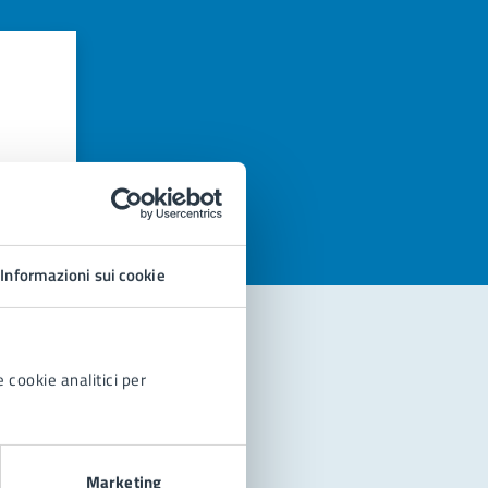
azioni
Informazioni sui cookie
 cookie analitici per
Marketing