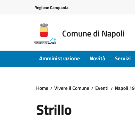
Vai ai contenuti
Vai al footer
Regione Campania
Comune di Napoli
Amministrazione
Novità
Servizi
Home
Vivere il Comune
Eventi
Napoli 19
Strillo