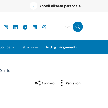
Accedi all'area personale
YouTube
Instagram
LinkedIn
Telegram
WhatsApp
Threads
Cerca
o libero
Istruzione
Tutti gli argomenti
Strillo
Condividi
Vedi azioni