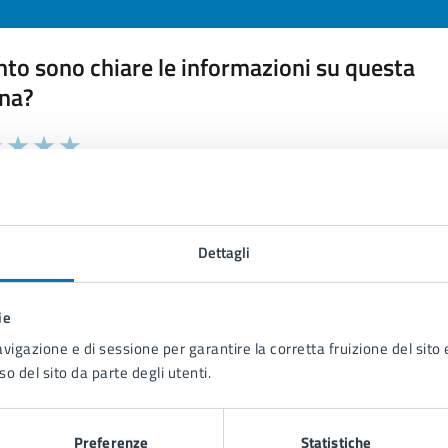
to sono chiare le informazioni su questa
na?
 chiarezza delle informazioni (da 1 a 5 stelle)
ona il numero di stelle per valutare la chiarezza delle inform
1 stelle su 5
uta 2 stelle su 5
Valuta 3 stelle su 5
Valuta 4 stelle su 5
Valuta 5 stelle su 5
Dettagli
ie
tatta il comune
avigazione e di sessione per garantire la corretta fruizione del sito e
so del sito da parte degli utenti.
Leggi le domande frequenti
Richiedi assistenza
Preferenze
Statistiche