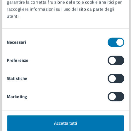
Organi di governo
garantire la corretta fruizione del sito e cookie analitici per
Municipalità
raccogliere informazioni sull'uso del sito da parte degli
Uffici
utenti.
Enti e fondazioni
Politici
Selezione
Personale amministrativo
Necessari
del
Documenti e dati
consenso
Intranet, posta aziendale e protocollo
Preferenze
CATEGORIE DI SERVIZIO
Statistiche
Ambiente
Anagrafe e stato civile
Autorizzazioni
Marketing
Cultura e tempo libero
Documenti e certificati
Educazione e formazione
Giustizia e sicurezza pubblica
Accetta tutti
Imprese e commercio