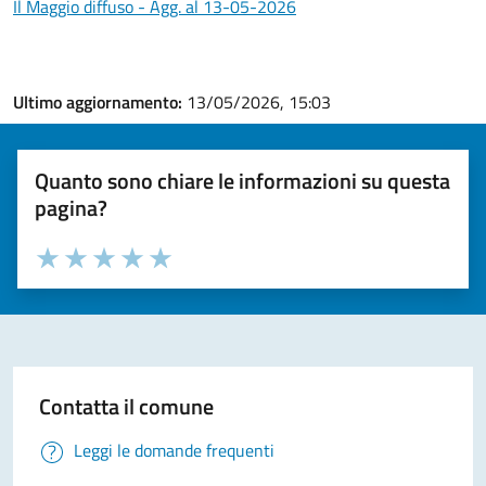
Il Maggio diffuso - Agg. al 13-05-2026
Ultimo aggiornamento:
13/05/2026, 15:03
Quanto sono chiare le informazioni su questa
pagina?
Valuta la chiarezza delle informazioni (da 1 a 5 stelle)
Seleziona il numero di stelle per valutare la chiarezza delle i
Valuta 1 stelle su 5
Valuta 2 stelle su 5
Valuta 3 stelle su 5
Valuta 4 stelle su 5
Valuta 5 stelle su 5
Contatta il comune
Leggi le domande frequenti