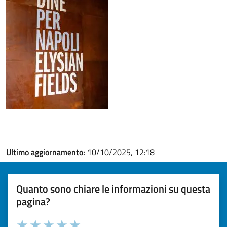
Ultimo aggiornamento:
10/10/2025, 12:18
Quanto sono chiare le informazioni su questa
pagina?
Valuta la chiarezza delle informazioni (da 1 a 5 stelle)
Seleziona il numero di stelle per valutare la chiarezza delle i