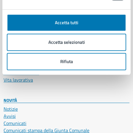
Ambiente
Anagrafe e stato civile
Accetta tutti
Autorizzazioni
Cultura e tempo libero
Documenti e certificati
Accetta selezionati
Educazione e formazione
Giustizia e sicurezza pubblica
Imprese e commercio
Rifiuta
Salute, benessere e assistenza
Servizi Cimiteriali
Vita lavorativa
NOVITÀ
Notizie
Avvisi
Comunicati
Comunicati stampa della Giunta Comunale