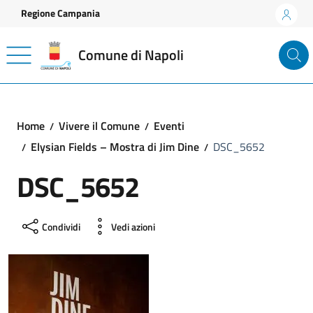
Vai ai contenuti
Vai al footer
Regione Campania
Comune di Napoli
Home
Vivere il Comune
Eventi
Elysian Fields – Mostra di Jim Dine
DSC_5652
DSC_5652
Condividi
Vedi azioni