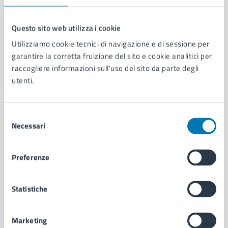
Questo sito web utilizza i cookie
Utilizziamo cookie tecnici di navigazione e di sessione per
Comune di Napoli
garantire la corretta fruizione del sito e cookie analitici per
raccogliere informazioni sull'uso del sito da parte degli
utenti.
AMMINISTRAZIONE
Aree amministrative
Organi di governo
Selezione
Municipalità
Necessari
del
Uffici
consenso
Enti e fondazioni
Politici
Preferenze
Personale amministrativo
Documenti e dati
Statistiche
Intranet, posta aziendale e protocollo
Marketing
CATEGORIE DI SERVIZIO