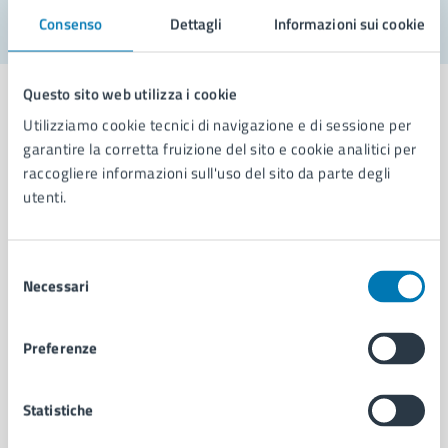
Consenso
Dettagli
Informazioni sui cookie
Questo sito web utilizza i cookie
Utilizziamo cookie tecnici di navigazione e di sessione per
garantire la corretta fruizione del sito e cookie analitici per
Comune di Napoli
raccogliere informazioni sull'uso del sito da parte degli
utenti.
AMMINISTRAZIONE
Aree amministrative
Selezione
Necessari
Organi di governo
del
Municipalità
consenso
Uffici
Preferenze
Enti e fondazioni
Politici
Personale amministrativo
Statistiche
Documenti e dati