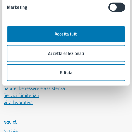
Intranet, posta aziendale e protocollo
Marketing
CATEGORIE DI SERVIZIO
Ambiente
Accetta tutti
Anagrafe e stato civile
Autorizzazioni
Cultura e tempo libero
Accetta selezionati
Documenti e certificati
Educazione e formazione
Rifiuta
Giustizia e sicurezza pubblica
Imprese e commercio
Salute, benessere e assistenza
Servizi Cimiteriali
Vita lavorativa
NOVITÀ
Notizie