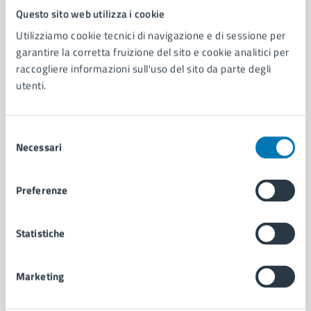
Questo sito web utilizza i cookie
Comune di Napoli
Utilizziamo cookie tecnici di navigazione e di sessione per
garantire la corretta fruizione del sito e cookie analitici per
AMMINISTRAZIONE
raccogliere informazioni sull'uso del sito da parte degli
Aree amministrative
utenti.
Organi di governo
Municipalità
Uffici
Selezione
Necessari
Enti e fondazioni
del
Politici
consenso
Personale amministrativo
Preferenze
Documenti e dati
Intranet, posta aziendale e protocollo
Statistiche
CATEGORIE DI SERVIZIO
Marketing
Ambiente
Anagrafe e stato civile