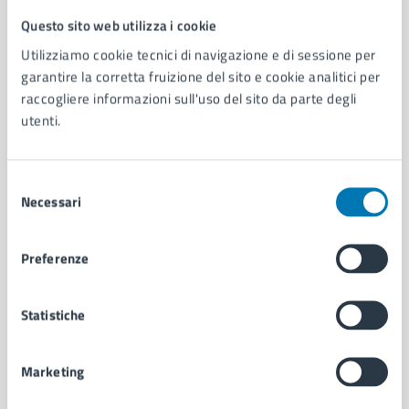
Questo sito web utilizza i cookie
Comune di Napoli
Utilizziamo cookie tecnici di navigazione e di sessione per
garantire la corretta fruizione del sito e cookie analitici per
AMMINISTRAZIONE
raccogliere informazioni sull'uso del sito da parte degli
utenti.
Aree amministrative
Organi di governo
Municipalità
Selezione
Uffici
Necessari
del
Enti e fondazioni
consenso
Politici
Personale amministrativo
Preferenze
Documenti e dati
Intranet, posta aziendale e protocollo
Statistiche
CATEGORIE DI SERVIZIO
Marketing
Ambiente