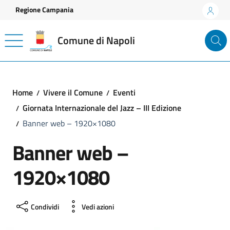
Vai ai contenuti
Vai al footer
Regione Campania
Comune di Napoli
Home
Vivere il Comune
Eventi
Giornata Internazionale del Jazz – III Edizione
Banner web – 1920×1080
Banner web –
1920×1080
Condividi
Vedi azioni