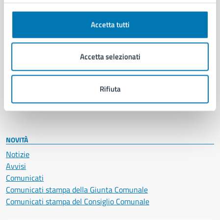
Anagrafe e stato civile
Autorizzazioni
Cultura e tempo libero
Accetta tutti
Documenti e certificati
Educazione e formazione
Accetta selezionati
Giustizia e sicurezza pubblica
Imprese e commercio
Salute, benessere e assistenza
Rifiuta
Servizi Cimiteriali
Vita lavorativa
NOVITÀ
Notizie
Avvisi
Comunicati
Comunicati stampa della Giunta Comunale
Comunicati stampa del Consiglio Comunale