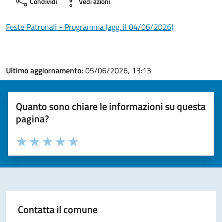
Condividi
Vedi azioni
Feste Patronali - Programma (agg. il 04/06/2026)
Ultimo aggiornamento:
05/06/2026, 13:13
Quanto sono chiare le informazioni su questa
pagina?
Valuta la chiarezza delle informazioni (da 1 a 5 stelle)
Seleziona il numero di stelle per valutare la chiarezza delle i
Valuta 1 stelle su 5
Valuta 2 stelle su 5
Valuta 3 stelle su 5
Valuta 4 stelle su 5
Valuta 5 stelle su 5
Contatta il comune