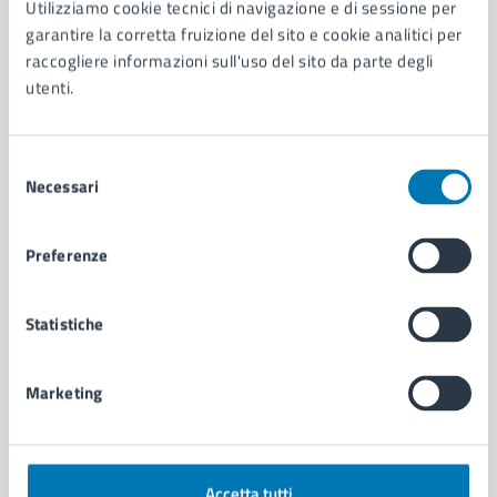
Utilizziamo cookie tecnici di navigazione e di sessione per
Aree amministrative
garantire la corretta fruizione del sito e cookie analitici per
Organi di governo
raccogliere informazioni sull'uso del sito da parte degli
Municipalità
utenti.
Uffici
Enti e fondazioni
Selezione
Politici
Necessari
del
Personale amministrativo
consenso
Documenti e dati
Intranet, posta aziendale e protocollo
Preferenze
CATEGORIE DI SERVIZIO
Statistiche
Ambiente
Anagrafe e stato civile
Marketing
Autorizzazioni
Cultura e tempo libero
Documenti e certificati
Educazione e formazione
Accetta tutti