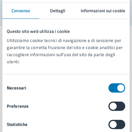
Segnala disservizio
Consenso
Dettagli
Informazioni sui cookie
Questo sito web utilizza i cookie
Utilizziamo cookie tecnici di navigazione e di sessione per
garantire la corretta fruizione del sito e cookie analitici per
raccogliere informazioni sull'uso del sito da parte degli
Comune di Napoli
utenti.
AMMINISTRAZIONE
Selezione
Aree amministrative
Necessari
del
Organi di governo
consenso
Municipalità
Preferenze
Uffici
Enti e fondazioni
Politici
Statistiche
Personale amministrativo