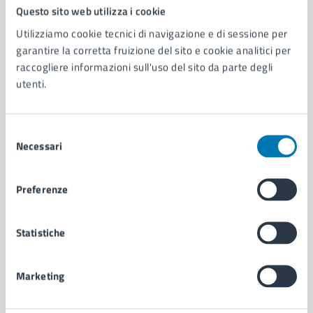
Comune di Napoli
Questo sito web utilizza i cookie
Utilizziamo cookie tecnici di navigazione e di sessione per
garantire la corretta fruizione del sito e cookie analitici per
AMMINISTRAZIONE
raccogliere informazioni sull'uso del sito da parte degli
Aree amministrative
utenti.
Organi di governo
Municipalità
Uffici
Selezione
Enti e fondazioni
Necessari
del
Politici
consenso
Personale amministrativo
Preferenze
Documenti e dati
Intranet, posta aziendale e protocollo
Statistiche
CATEGORIE DI SERVIZIO
Marketing
Ambiente
Anagrafe e stato civile