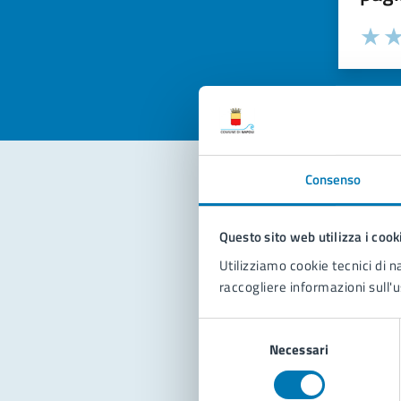
Valuta la
Selezi
Valuta 
Val
Consenso
Con
Questo sito web utilizza i cook
Utilizziamo cookie tecnici di n
raccogliere informazioni sull'u
Selezione
Necessari
del
consenso
Pro