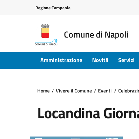
Vai ai contenuti
Vai al footer
Regione Campania
Comune di Napoli
Amministrazione
Novità
Servizi
Home
Vivere il Comune
Eventi
Celebrazi
Locandina Giorn