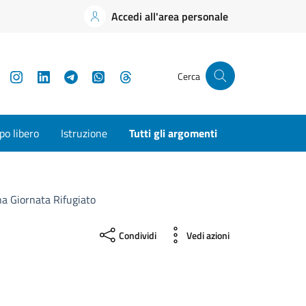
Accedi all'area personale
YouTube
Instagram
LinkedIn
Telegram
WhatsApp
Threads
Cerca
o libero
Istruzione
Tutti gli argomenti
a Giornata Rifugiato
Condividi
Vedi azioni