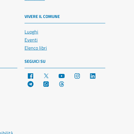
VIVERE IL COMUNE
Luoghi
Eventi
Elenco libri
SEGUICI SU
Facebook
X
YouTube
Instagram
LinkedIn
Telegram
WhatsApp
Threads
ibilità