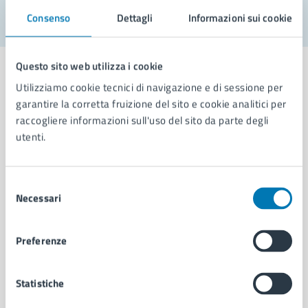
Consenso
Dettagli
Informazioni sui cookie
Questo sito web utilizza i cookie
Utilizziamo cookie tecnici di navigazione e di sessione per
garantire la corretta fruizione del sito e cookie analitici per
Comune di Napoli
raccogliere informazioni sull'uso del sito da parte degli
utenti.
AMMINISTRAZIONE
Selezione
Aree amministrative
Necessari
del
Organi di governo
consenso
Municipalità
Uffici
Preferenze
Enti e fondazioni
Politici
Statistiche
Personale amministrativo
Documenti e dati