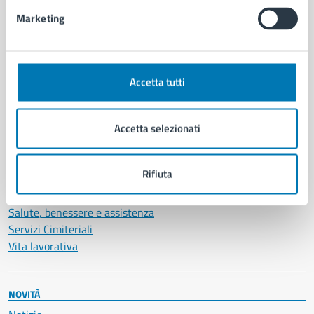
Intranet, posta aziendale e protocollo
Marketing
CATEGORIE DI SERVIZIO
Ambiente
Accetta tutti
Anagrafe e stato civile
Autorizzazioni
Accetta selezionati
Cultura e tempo libero
Documenti e certificati
Educazione e formazione
Rifiuta
Giustizia e sicurezza pubblica
Imprese e commercio
Salute, benessere e assistenza
Servizi Cimiteriali
Vita lavorativa
NOVITÀ