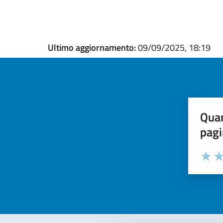
Ultimo aggiornamento:
09/09/2025, 18:19
Quan
pagi
Valuta la
Selezi
Valuta 
Val