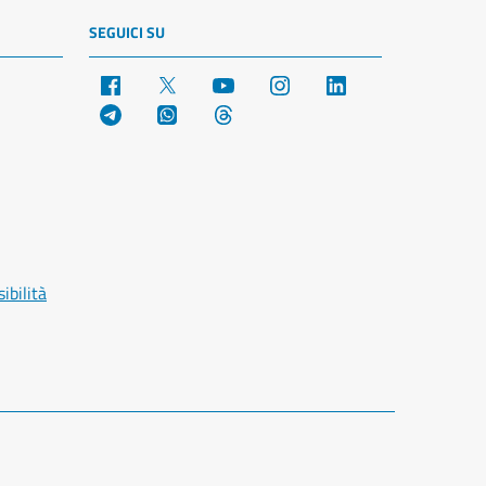
SEGUICI SU
Facebook
X
YouTube
Instagram
LinkedIn
Telegram
WhatsApp
Threads
ibilità