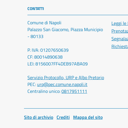
CONTATTI
Comune di Napoli
Leggi le
Palazzo San Giacomo, Piazza Municipio
Prenota
- 80133
Segnalaz
Richiest
P. IVA: 01207650639
CF: 80014890638
LEI: 8156007FF4DEB97ABA09
Servizio Protocollo, URP e Albo Pretorio
PEC:
urp@pec.comune.napoli.it
Centralino unico:
0817951111
Sito di archivio
Crediti
Mappa del sito