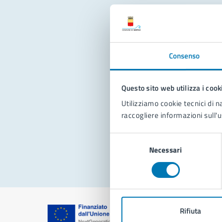
Con
Consenso
Questo sito web utilizza i cook
Utilizziamo cookie tecnici di n
raccogliere informazioni sull'u
Pro
Selezione
Necessari
del
consenso
Rifiuta
Comune di Na