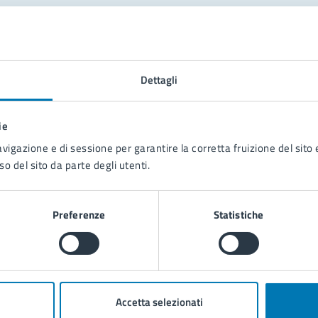
tatta il comune
Leggi le domande frequenti
Dettagli
Richiedi assistenza
ie
Prenota appuntamento
avigazione e di sessione per garantire la corretta fruizione del sito e
so del sito da parte degli utenti.
blemi in città
Segnala disservizio
Preferenze
Statistiche
Accetta selezionati
poli