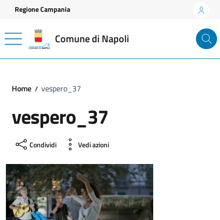
Vai ai contenuti
Vai al footer
Regione Campania
Comune di Napoli
Home
vespero_37
vespero_37
Condividi
Vedi azioni