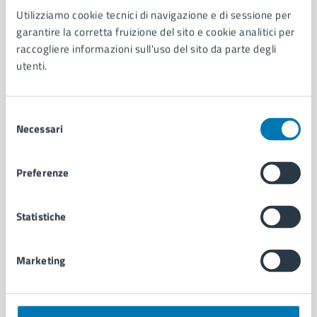
Utilizziamo cookie tecnici di navigazione e di sessione per
AMMINISTRAZIONE
garantire la corretta fruizione del sito e cookie analitici per
Aree amministrative
raccogliere informazioni sull'uso del sito da parte degli
Organi di governo
utenti.
Municipalità
Uffici
Enti e fondazioni
Selezione
Politici
Necessari
del
Personale amministrativo
consenso
Documenti e dati
Preferenze
Intranet, posta aziendale e protocollo
Statistiche
CATEGORIE DI SERVIZIO
Ambiente
Marketing
Anagrafe e stato civile
Autorizzazioni
Cultura e tempo libero
Documenti e certificati