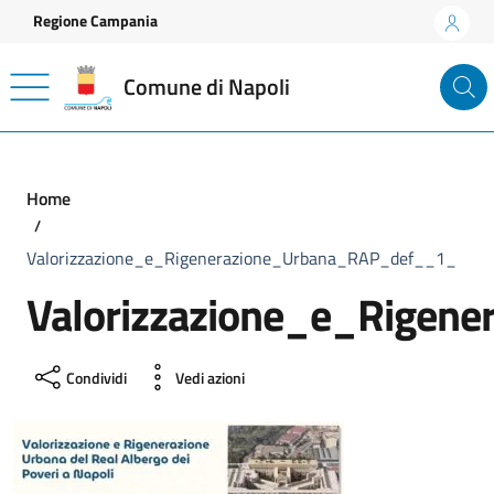
Vai ai contenuti
Vai al footer
Regione Campania
Comune di Napoli
Home
Valorizzazione_e_Rigenerazione_Urbana_RAP_def__1_
Valorizzazione_e_Rigen
Condividi
Vedi azioni