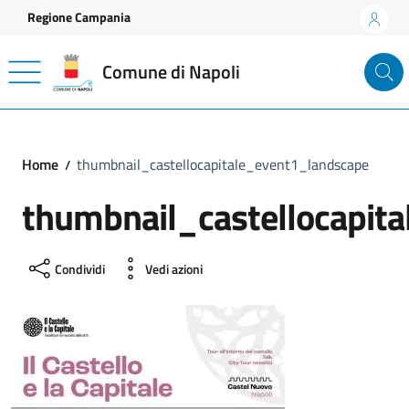
Vai ai contenuti
Vai al footer
Regione Campania
Comune di Napoli
Home
thumbnail_castellocapitale_event1_landscape
thumbnail_castellocapit
Condividi
Vedi azioni