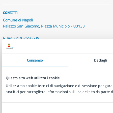
CONTATTI
Comune di Napoli
Palazzo San Giacomo, Piazza Municipio - 80133
P. IVA: 01207650639
CF: 80014890638
LEI: 8156007FF4DEB97ABA09
Consenso
Dettagli
Servizio Protocollo, URP e Albo Pretorio
PEC:
urp@pec.comune.napoli.it
Centralino unico:
0817951111
Questo sito web utilizza i cookie
Leggi le FAQ
Utilizziamo cookie tecnici di navigazione e di sessione per garan
Prenotazione appuntamento
analitici per raccogliere informazioni sull'uso del sito da parte d
Segnalazione disservizio
Richiesta assistenza
Amministrazione trasparente
Selezione