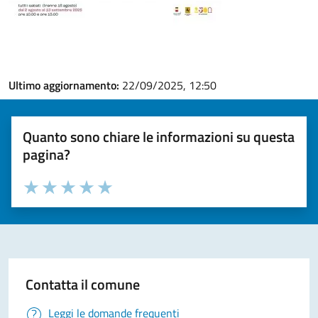
Ultimo aggiornamento:
22/09/2025, 12:50
Quanto sono chiare le informazioni su questa
pagina?
Valuta la chiarezza delle informazioni (da 1 a 5 stelle)
Seleziona il numero di stelle per valutare la chiarezza delle i
Valuta 1 stelle su 5
Valuta 2 stelle su 5
Valuta 3 stelle su 5
Valuta 4 stelle su 5
Valuta 5 stelle su 5
Contatta il comune
Leggi le domande frequenti