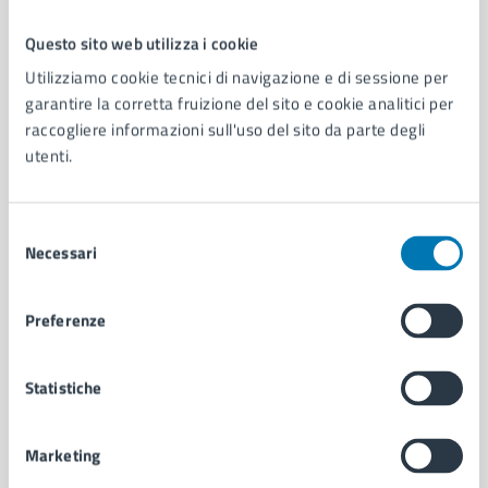
Questo sito web utilizza i cookie
Comune di Napoli
Utilizziamo cookie tecnici di navigazione e di sessione per
garantire la corretta fruizione del sito e cookie analitici per
raccogliere informazioni sull'uso del sito da parte degli
AMMINISTRAZIONE
utenti.
Aree amministrative
Organi di governo
Municipalità
Selezione
Uffici
Necessari
del
Enti e fondazioni
consenso
Politici
Preferenze
Personale amministrativo
Documenti e dati
Intranet, posta aziendale e protocollo
Statistiche
Marketing
CATEGORIE DI SERVIZIO
Ambiente