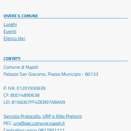
VIVERE IL COMUNE
Luoghi
Eventi
Elenco libri
CONTATTI
Comune di Napoli
Palazzo San Giacomo, Piazza Municipio - 80133
P. IVA: 01207650639
CF: 80014890638
LEI: 8156007FF4DEB97ABA09
Servizio Protocollo, URP e Albo Pretorio
PEC:
urp@pec.comune.napoli.it
Centralino unico:
0817951111