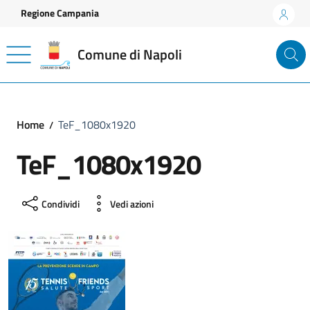
Vai ai contenuti
Vai al footer
Regione Campania
Comune di Napoli
Home
TeF_1080x1920
TeF_1080x1920
Condividi
Vedi azioni