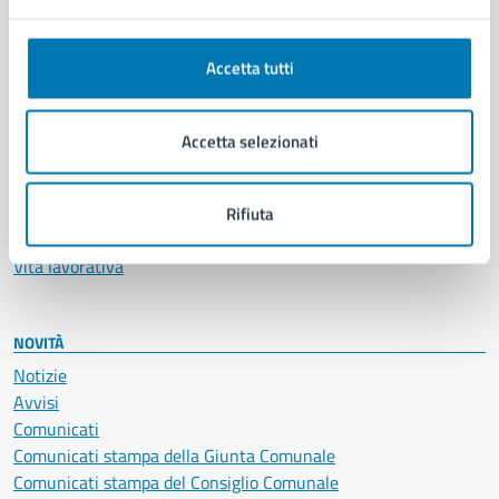
Anagrafe e stato civile
Autorizzazioni
Accetta tutti
Cultura e tempo libero
Documenti e certificati
Educazione e formazione
Accetta selezionati
Giustizia e sicurezza pubblica
Imprese e commercio
Salute, benessere e assistenza
Rifiuta
Servizi Cimiteriali
Vita lavorativa
NOVITÀ
Notizie
Avvisi
Comunicati
Comunicati stampa della Giunta Comunale
Comunicati stampa del Consiglio Comunale