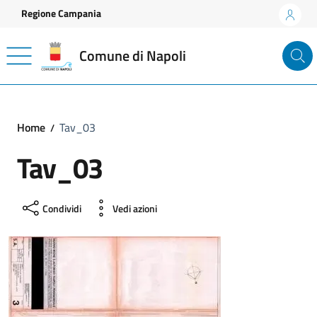
Vai ai contenuti
Vai al footer
Regione Campania
Comune di Napoli
Home
Tav_03
Tav_03
Condividi
Vedi azioni