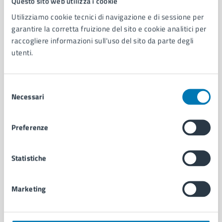
Questo sito web utilizza i cookie
Utilizziamo cookie tecnici di navigazione e di sessione per
AMMINISTRAZIONE
garantire la corretta fruizione del sito e cookie analitici per
raccogliere informazioni sull'uso del sito da parte degli
Aree amministrative
utenti.
Organi di governo
Municipalità
Uffici
Selezione
Enti e fondazioni
Necessari
del
Politici
consenso
Personale amministrativo
Documenti e dati
Preferenze
Intranet, posta aziendale e protocollo
Statistiche
CATEGORIE DI SERVIZIO
Ambiente
Marketing
Anagrafe e stato civile
Autorizzazioni
Cultura e tempo libero