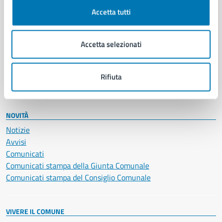
Documenti e certificati
Accetta tutti
Educazione e formazione
Giustizia e sicurezza pubblica
Accetta selezionati
Imprese e commercio
Salute, benessere e assistenza
Servizi Cimiteriali
Rifiuta
Vita lavorativa
NOVITÀ
Notizie
Avvisi
Comunicati
Comunicati stampa della Giunta Comunale
Comunicati stampa del Consiglio Comunale
VIVERE IL COMUNE