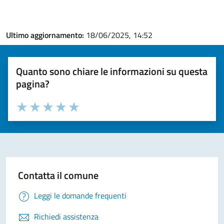
Ultimo aggiornamento:
18/06/2025, 14:52
Quanto sono chiare le informazioni su questa
pagina?
Valuta la chiarezza delle informazioni (da 1 a 5 stelle)
Seleziona il numero di stelle per valutare la chiarezza delle i
Valuta 1 stelle su 5
Valuta 2 stelle su 5
Valuta 3 stelle su 5
Valuta 4 stelle su 5
Valuta 5 stelle su 5
Contatta il comune
Leggi le domande frequenti
Richiedi assistenza