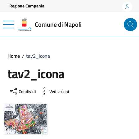
Vai ai contenuti
Vai al footer
Regione Campania
Comune di Napoli
Home
tav2_icona
tav2_icona
Condividi
Vedi azioni