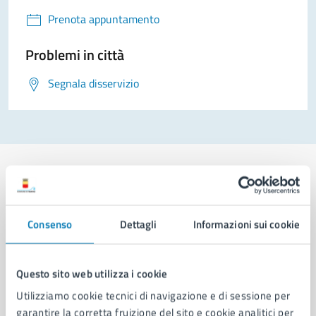
Prenota appuntamento
Problemi in città
Segnala disservizio
Comune di Napoli
Consenso
Dettagli
Informazioni sui cookie
AMMINISTRAZIONE
Questo sito web utilizza i cookie
Aree amministrative
Utilizziamo cookie tecnici di navigazione e di sessione per
Organi di governo
garantire la corretta fruizione del sito e cookie analitici per