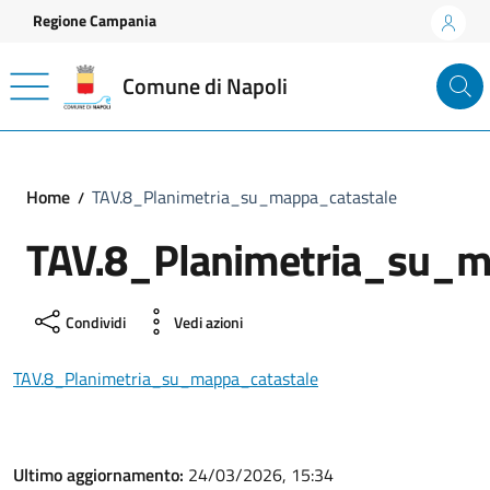
Vai ai contenuti
Vai al footer
Regione Campania
Comune di Napoli
Home
TAV.8_Planimetria_su_mappa_catastale
TAV.8_Planimetria_su_m
Condividi
Vedi azioni
TAV.8_Planimetria_su_mappa_catastale
Ultimo aggiornamento:
24/03/2026, 15:34