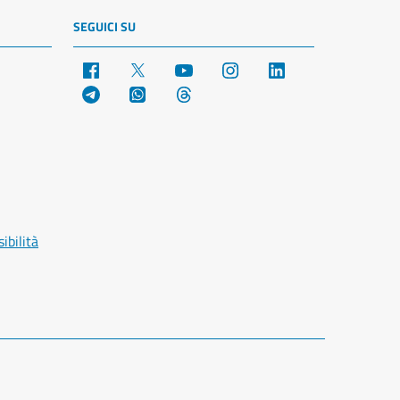
SEGUICI SU
Facebook
X
YouTube
Instagram
LinkedIn
Telegram
WhatsApp
Threads
ibilità