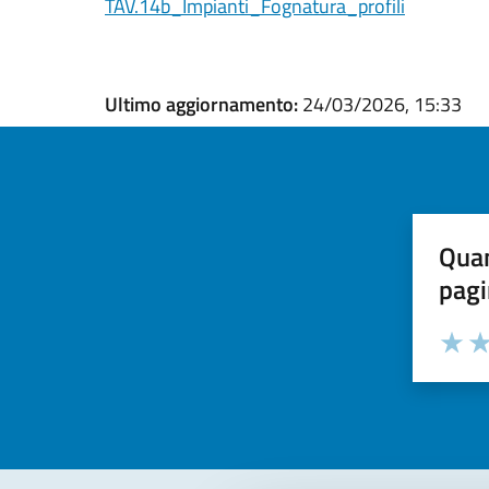
TAV.14b_Impianti_Fognatura_profili
Ultimo aggiornamento:
24/03/2026, 15:33
Quan
pagi
Valuta la
Selezi
Valuta 
Val