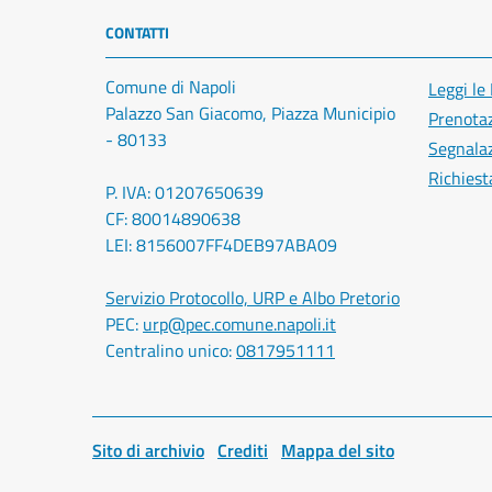
CONTATTI
Comune di Napoli
Leggi le
Palazzo San Giacomo, Piazza Municipio
Prenota
- 80133
Segnalaz
Richiest
P. IVA: 01207650639
CF: 80014890638
LEI: 8156007FF4DEB97ABA09
Servizio Protocollo, URP e Albo Pretorio
PEC:
urp@pec.comune.napoli.it
Centralino unico:
0817951111
Sito di archivio
Crediti
Mappa del sito