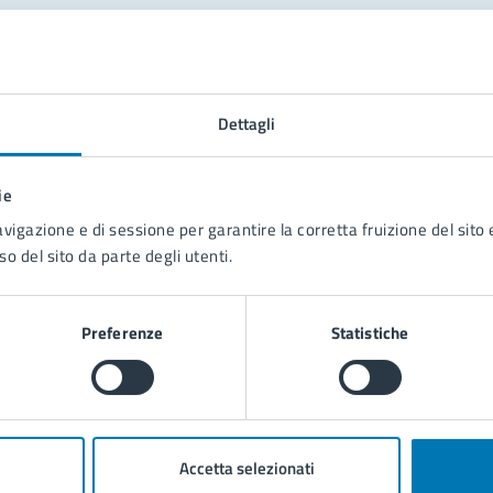
tatta il comune
Leggi le domande frequenti
Dettagli
Richiedi assistenza
ie
Prenota appuntamento
avigazione e di sessione per garantire la corretta fruizione del sito e
so del sito da parte degli utenti.
blemi in città
Segnala disservizio
Preferenze
Statistiche
Accetta selezionati
poli