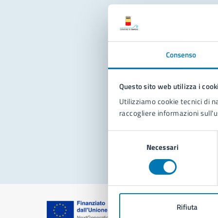
Con
Consenso
Questo sito web utilizza i cook
Utilizziamo cookie tecnici di n
raccogliere informazioni sull'u
Pro
Selezione
Necessari
del
consenso
Rifiuta
Comune di Na