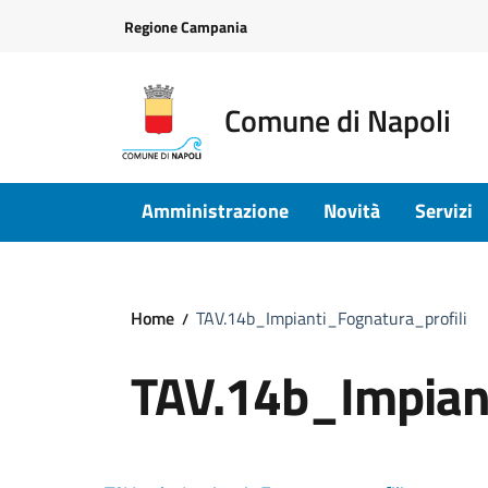
Vai ai contenuti
Vai al footer
Regione Campania
Comune di Napoli
Amministrazione
Novità
Servizi
Home
TAV.14b_Impianti_Fognatura_profili
TAV.14b_Impiant