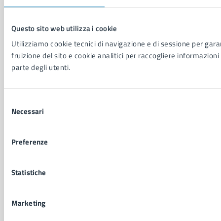
NOVITÀ
Notizie
Questo sito web utilizza i cookie
Avvisi
Utilizziamo cookie tecnici di navigazione e di sessione per garan
Comunicati
fruizione del sito e cookie analitici per raccogliere informazioni 
Comunicati stampa della Giunta Comunale
parte degli utenti.
Comunicati stampa del Consiglio Comunale
Selezione
VIVERE IL COMUNE
Necessari
del
Luoghi
consenso
Eventi
Preferenze
Elenco libri
Statistiche
CONTATTI
Comune di Napoli
Marketing
Palazzo San Giacomo, Piazza Municipio - 80133