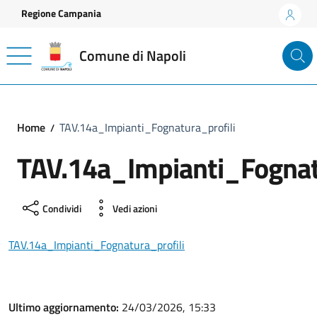
Vai ai contenuti
Vai al footer
Regione Campania
Comune di Napoli
Home
TAV.14a_Impianti_Fognatura_profili
TAV.14a_Impianti_Fognat
Condividi
Vedi azioni
TAV.14a_Impianti_Fognatura_profili
Ultimo aggiornamento:
24/03/2026, 15:33