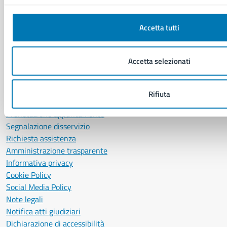
P. IVA: 01207650639
CF: 80014890638
Accetta tutti
LEI: 8156007FF4DEB97ABA09
Servizio Protocollo, URP e Albo Pretorio
Accetta selezionati
PEC:
urp@pec.comune.napoli.it
Centralino unico:
0817951111
Rifiuta
Leggi le FAQ
Prenotazione appuntamento
Segnalazione disservizio
Richiesta assistenza
Amministrazione trasparente
Informativa privacy
Cookie Policy
Social Media Policy
Note legali
Notifica atti giudiziari
Dichiarazione di accessibilità