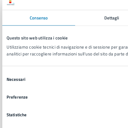
P. IVA: 01207650639
CF: 80014890638
Consenso
Dettagli
LEI: 8156007FF4DEB97ABA09
Servizio Protocollo, URP e Albo Pretorio
Questo sito web utilizza i cookie
PEC:
urp@pec.comune.napoli.it
Centralino unico:
0817951111
Utilizziamo cookie tecnici di navigazione e di sessione per garan
analitici per raccogliere informazioni sull'uso del sito da parte d
Leggi le FAQ
Prenotazione appuntamento
Segnalazione disservizio
Selezione
Richiesta assistenza
Necessari
del
Amministrazione trasparente
consenso
Informativa privacy
Preferenze
Cookie Policy
Social Media Policy
Note legali
Statistiche
Notifica atti giudiziari
Dichiarazione di accessibilità