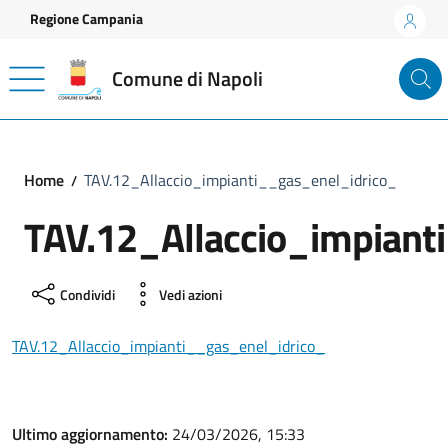
Vai ai contenuti
Vai al footer
Regione Campania
Comune di Napoli
Home
TAV.12_Allaccio_impianti__gas_enel_idrico_
TAV.12_Allaccio_impiant
Condividi
Vedi azioni
TAV.12_Allaccio_impianti__gas_enel_idrico_
Ultimo aggiornamento:
24/03/2026, 15:33