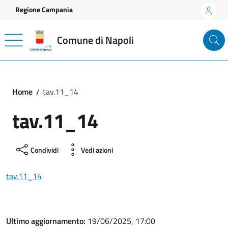
Vai ai contenuti
Vai al footer
Regione Campania
Comune di Napoli
Home
tav.11_14
tav.11_14
Condividi
Vedi azioni
tav.11_14
Ultimo aggiornamento:
19/06/2025, 17:00