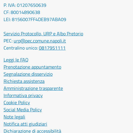
P. IVA: 01207650639
CF: 80014890638
LEI: 8156007FF4DEB97ABA09
Servizio Protocollo, URP e Albo Pretorio
PEC:
urp@pec.comune.napoli.it
Centralino unico:
0817951111
Leggi le FAQ
Prenotazione appuntamento
Segnalazione disservizio
Richiesta assistenza
Amministrazione trasparente
Informativa privacy
Cookie Policy
Social Media Policy
Note legali
Notifica atti giudiziari
Dichiarazione di accessibilità