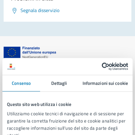
Segnala disservizio
Comune di Napoli
Consenso
Dettagli
Informazioni sui cookie
AMMINISTRAZIONE
Aree amministrative
Organi di governo
Questo sito web utilizza i cookie
Municipalità
Utilizziamo cookie tecnici di navigazione e di sessione per
Uffici
garantire la corretta fruizione del sito e cookie analitici per
Enti e fondazioni
raccogliere informazioni sull'uso del sito da parte degli
Politici