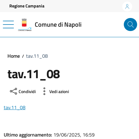
Vai ai contenuti
Vai al footer
Regione Campania
Comune di Napoli
Home
tav.11_08
tav.11_08
Condividi
Vedi azioni
tav.11_08
Ultimo aggiornamento:
19/06/2025, 16:59