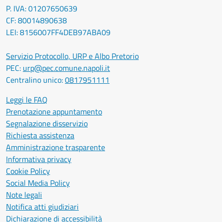
P. IVA: 01207650639
CF: 80014890638
LEI: 8156007FF4DEB97ABA09
Servizio Protocollo, URP e Albo Pretorio
PEC:
urp@pec.comune.napoli.it
Centralino unico:
0817951111
Leggi le FAQ
Prenotazione appuntamento
Segnalazione disservizio
Richiesta assistenza
Amministrazione trasparente
Informativa privacy
Cookie Policy
Social Media Policy
Note legali
Notifica atti giudiziari
Dichiarazione di accessibilità