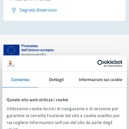
Segnala disservizio
Comune di Napoli
Consenso
Dettagli
Informazioni sui cookie
AMMINISTRAZIONE
Aree amministrative
Organi di governo
Questo sito web utilizza i cookie
Municipalità
Utilizziamo cookie tecnici di navigazione e di sessione per
Uffici
garantire la corretta fruizione del sito e cookie analitici per
Enti e fondazioni
raccogliere informazioni sull'uso del sito da parte degli
Politici