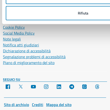
Segnalazione disservizio
Richiesta assistenza
Rifiuta
Amministrazione trasparente
Informativa privacy
Cookie Policy
Social Media Policy
Note legali
Notifica atti giudiziari
Dichiarazione di accessibilità
Segnalazione problemi di accessibilità
Piano di miglioramento del sito
SEGUICI SU
Facebook
X
YouTube
Instagram
LinkedIn
Telegram
WhatsApp
Threa
Sito di archivio
Crediti
Mappa del sito