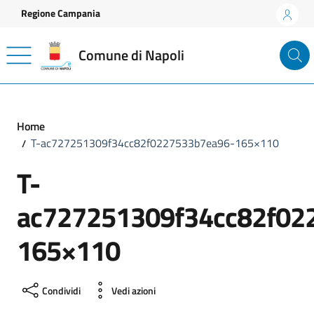
Vai ai contenuti
Vai al footer
Regione Campania
Comune di Napoli
Home
T-ac727251309f34cc82f0227533b7ea96-165×110
T-
ac727251309f34cc82f02
165×110
Condividi
Vedi azioni