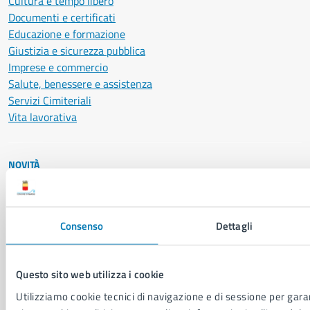
Cultura e tempo libero
Documenti e certificati
Educazione e formazione
Giustizia e sicurezza pubblica
Imprese e commercio
Salute, benessere e assistenza
Servizi Cimiteriali
Vita lavorativa
NOVITÀ
Notizie
Avvisi
Comunicati
Consenso
Dettagli
Comunicati stampa della Giunta Comunale
Comunicati stampa del Consiglio Comunale
Questo sito web utilizza i cookie
Utilizziamo cookie tecnici di navigazione e di sessione per garan
VIVERE IL COMUNE