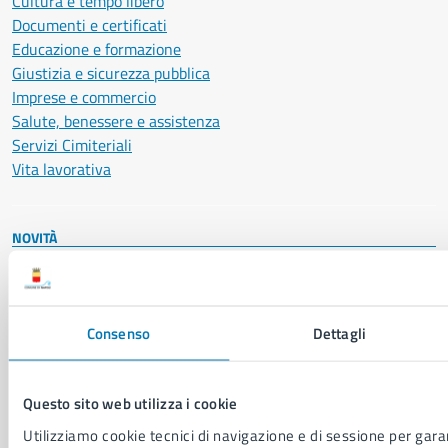
Cultura e tempo libero
Documenti e certificati
Educazione e formazione
Giustizia e sicurezza pubblica
Imprese e commercio
Salute, benessere e assistenza
Servizi Cimiteriali
Vita lavorativa
NOVITÀ
Notizie
Avvisi
Comunicati
Consenso
Dettagli
Comunicati stampa della Giunta Comunale
Comunicati stampa del Consiglio Comunale
Questo sito web utilizza i cookie
VIVERE IL COMUNE
Utilizziamo cookie tecnici di navigazione e di sessione per garan