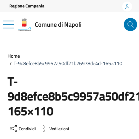
Vai ai contenuti
Vai al footer
Regione Campania
Comune di Napoli
Home
T-9d8efce8b5c9957a50df21b26978de4d-165×110
T-
9d8efce8b5c9957a50df2
165×110
Condividi
Vedi azioni