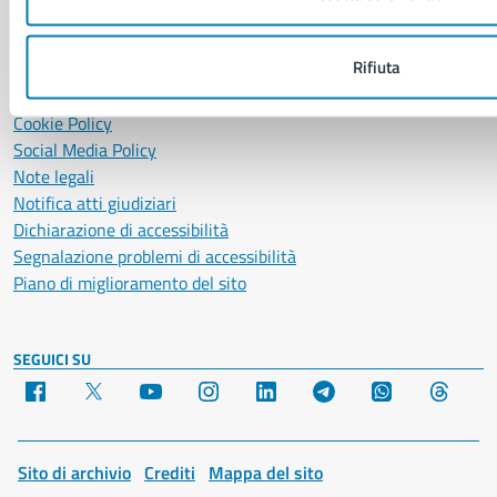
Segnalazione disservizio
Richiesta assistenza
Rifiuta
Amministrazione trasparente
Informativa privacy
Cookie Policy
Social Media Policy
Note legali
Notifica atti giudiziari
Dichiarazione di accessibilità
Segnalazione problemi di accessibilità
Piano di miglioramento del sito
SEGUICI SU
Facebook
X
YouTube
Instagram
LinkedIn
Telegram
WhatsApp
Threa
Sito di archivio
Crediti
Mappa del sito