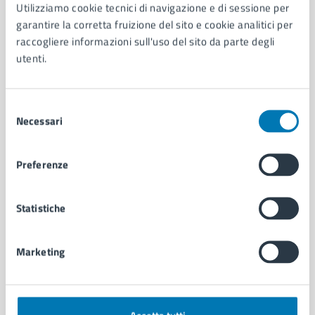
AMMINISTRAZIONE
Utilizziamo cookie tecnici di navigazione e di sessione per
garantire la corretta fruizione del sito e cookie analitici per
Aree amministrative
raccogliere informazioni sull'uso del sito da parte degli
Organi di governo
utenti.
Municipalità
Uffici
Enti e fondazioni
Selezione
Politici
Necessari
del
Personale amministrativo
consenso
Documenti e dati
Intranet, posta aziendale e protocollo
Preferenze
Statistiche
CATEGORIE DI SERVIZIO
Ambiente
Anagrafe e stato civile
Marketing
Autorizzazioni
Cultura e tempo libero
Documenti e certificati
Educazione e formazione