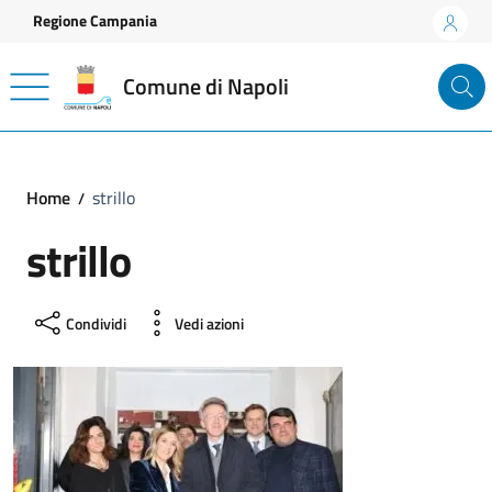
Vai ai contenuti
Vai al footer
Regione Campania
Comune di Napoli
Home
strillo
strillo
Condividi
Vedi azioni