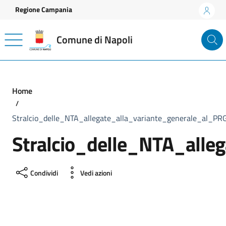
Vai ai contenuti
Vai al footer
Regione Campania
Comune di Napoli
Home
Stralcio_delle_NTA_allegate_alla_variante_generale_al_PR
Stralcio_delle_NTA_alle
Condividi
Vedi azioni