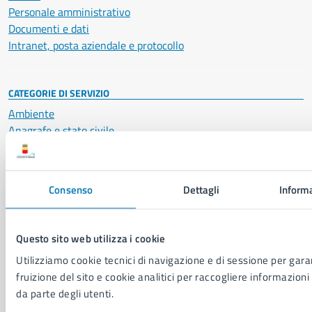
Personale amministrativo
Documenti e dati
Intranet, posta aziendale e protocollo
CATEGORIE DI SERVIZIO
Ambiente
Anagrafe e stato civile
Autorizzazioni
Cultura e tempo libero
Documenti e certificati
Consenso
Dettagli
Informa
Educazione e formazione
Giustizia e sicurezza pubblica
Imprese e commercio
Questo sito web utilizza i cookie
Salute, benessere e assistenza
Utilizziamo cookie tecnici di navigazione e di sessione per garan
Servizi Cimiteriali
fruizione del sito e cookie analitici per raccogliere informazioni 
Vita lavorativa
da parte degli utenti.