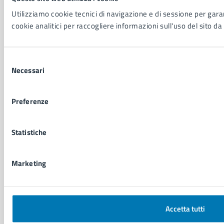
P. IVA: 01207650639
Utilizziamo cookie tecnici di navigazione e di sessione per garant
CF: 80014890638
cookie analitici per raccogliere informazioni sull'uso del sito da 
LEI: 8156007FF4DEB97ABA09
Servizio Protocollo, URP e Albo Pretorio
Selezione
PEC:
urp@pec.comune.napoli.it
Necessari
del
Centralino unico:
0817951111
consenso
Leggi le FAQ
Preferenze
Prenotazione appuntamento
Segnalazione disservizio
Statistiche
Richiesta assistenza
Amministrazione trasparente
Informativa privacy
Marketing
Cookie Policy
Social Media Policy
Note legali
Notifica atti giudiziari
Accetta tutti
Dichiarazione di accessibilità