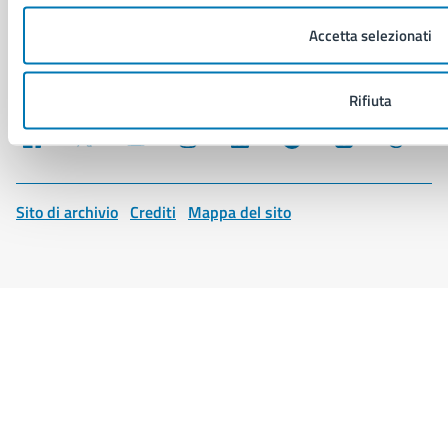
Segnalazione problemi di accessibilità
Accetta selezionati
Piano di miglioramento del sito
Rifiuta
SEGUICI SU
Facebook
X
YouTube
Instagram
LinkedIn
Telegram
WhatsApp
Threa
Sito di archivio
Crediti
Mappa del sito