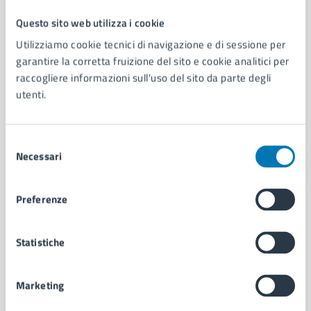
Questo sito web utilizza i cookie
Comune di Napoli
Utilizziamo cookie tecnici di navigazione e di sessione per
garantire la corretta fruizione del sito e cookie analitici per
raccogliere informazioni sull'uso del sito da parte degli
AMMINISTRAZIONE
utenti.
Aree amministrative
Organi di governo
Municipalità
Selezione
Uffici
Necessari
del
Enti e fondazioni
consenso
Politici
Personale amministrativo
Preferenze
Documenti e dati
Intranet, posta aziendale e protocollo
Statistiche
CATEGORIE DI SERVIZIO
Marketing
Ambiente