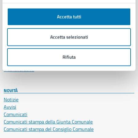
Anagrafe e stato civile
Autorizzazioni
Accetta tutti
Cultura e tempo libero
Documenti e certificati
Educazione e formazione
Accetta selezionati
Giustizia e sicurezza pubblica
Imprese e commercio
Salute, benessere e assistenza
Rifiuta
Servizi Cimiteriali
Vita lavorativa
NOVITÀ
Notizie
Avvisi
Comunicati
Comunicati stampa della Giunta Comunale
Comunicati stampa del Consiglio Comunale