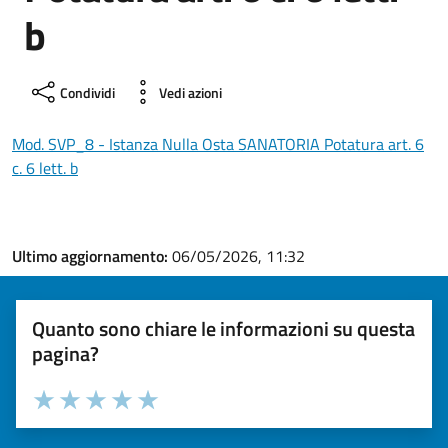
b
Condividi
Vedi azioni
Mod. SVP_8 - Istanza Nulla Osta SANATORIA Potatura art. 6
c. 6 lett. b
Ultimo aggiornamento:
06/05/2026, 11:32
Quanto sono chiare le informazioni su questa
pagina?
Valuta la chiarezza delle informazioni (da 1 a 5 stelle)
Seleziona il numero di stelle per valutare la chiarezza delle i
Valuta 1 stelle su 5
Valuta 2 stelle su 5
Valuta 3 stelle su 5
Valuta 4 stelle su 5
Valuta 5 stelle su 5