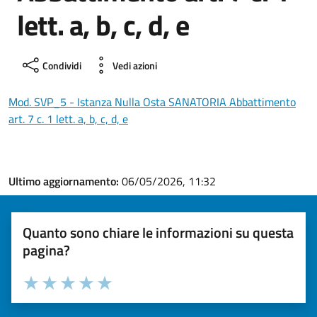
lett. a, b, c, d, e
Condividi
Vedi azioni
Mod. SVP_5 - Istanza Nulla Osta SANATORIA Abbattimento
art. 7 c. 1 lett. a, b, c, d, e
Ultimo aggiornamento:
06/05/2026, 11:32
Quanto sono chiare le informazioni su questa
pagina?
Valuta la chiarezza delle informazioni (da 1 a 5 stelle)
Seleziona il numero di stelle per valutare la chiarezza delle i
Valuta 1 stelle su 5
Valuta 2 stelle su 5
Valuta 3 stelle su 5
Valuta 4 stelle su 5
Valuta 5 stelle su 5