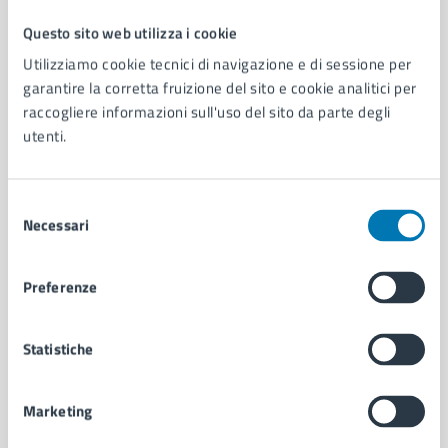
Questo sito web utilizza i cookie
Comune di Napoli
Utilizziamo cookie tecnici di navigazione e di sessione per
garantire la corretta fruizione del sito e cookie analitici per
raccogliere informazioni sull'uso del sito da parte degli
AMMINISTRAZIONE
utenti.
Aree amministrative
Organi di governo
Municipalità
Selezione
Uffici
Necessari
del
Enti e fondazioni
consenso
Politici
Personale amministrativo
Preferenze
Documenti e dati
Intranet, posta aziendale e protocollo
Statistiche
CATEGORIE DI SERVIZIO
Marketing
Ambiente