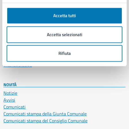
Anagrafe e stato civile
Autorizzazioni
Accetta tutti
Cultura e tempo libero
Documenti e certificati
Educazione e formazione
Accetta selezionati
Giustizia e sicurezza pubblica
Imprese e commercio
Salute, benessere e assistenza
Rifiuta
Servizi Cimiteriali
Vita lavorativa
NOVITÀ
Notizie
Avvisi
Comunicati
Comunicati stampa della Giunta Comunale
Comunicati stampa del Consiglio Comunale