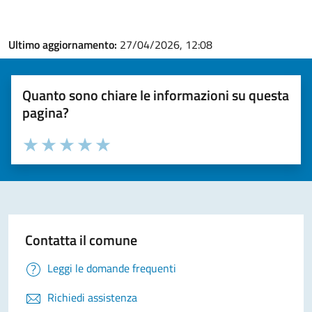
Ultimo aggiornamento:
27/04/2026, 12:08
Quanto sono chiare le informazioni su questa
pagina?
Valuta la chiarezza delle informazioni (da 1 a 5 stelle)
Seleziona il numero di stelle per valutare la chiarezza delle i
Valuta 1 stelle su 5
Valuta 2 stelle su 5
Valuta 3 stelle su 5
Valuta 4 stelle su 5
Valuta 5 stelle su 5
Contatta il comune
Leggi le domande frequenti
Richiedi assistenza