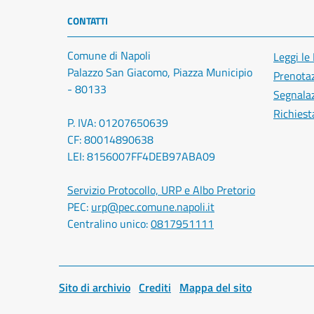
CONTATTI
Comune di Napoli
Leggi le
Palazzo San Giacomo, Piazza Municipio
Prenota
- 80133
Segnalaz
Richiest
P. IVA: 01207650639
CF: 80014890638
LEI: 8156007FF4DEB97ABA09
Servizio Protocollo, URP e Albo Pretorio
PEC:
urp@pec.comune.napoli.it
Centralino unico:
0817951111
Sito di archivio
Crediti
Mappa del sito