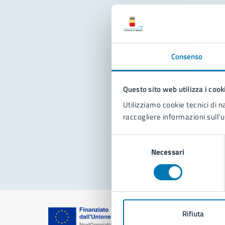
Con
Consenso
Questo sito web utilizza i cook
Utilizziamo cookie tecnici di n
raccogliere informazioni sull'u
Pro
Selezione
Necessari
del
consenso
Rifiuta
Comune di Na