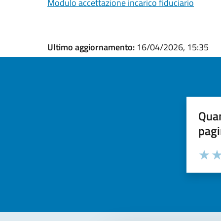
Modulo accettazione incarico fiduciario
Ultimo aggiornamento:
16/04/2026, 15:35
Quan
pagi
Valuta la
Selezi
Valuta 
Val