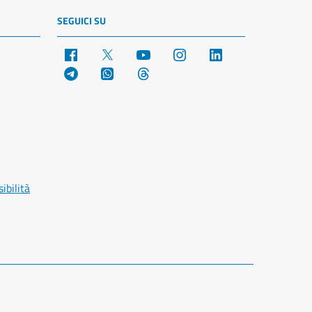
SEGUICI SU
Facebook
X
YouTube
Instagram
LinkedIn
Telegram
WhatsApp
Threads
ibilità