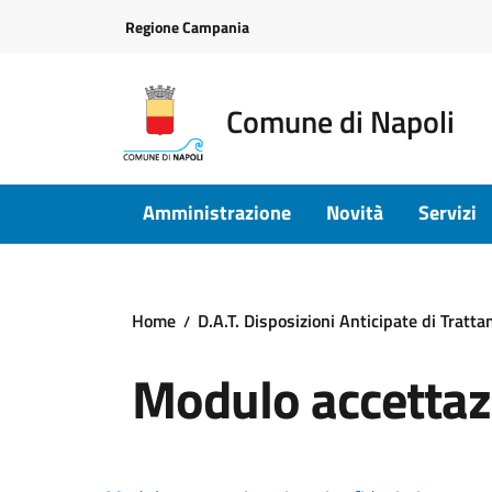
Vai ai contenuti
Vai al footer
Regione Campania
Comune di Napoli
Amministrazione
Novità
Servizi
Home
D.A.T. Disposizioni Anticipate di Tratt
Modulo accettazi