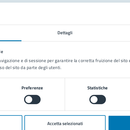
tatta il comune
Leggi le domande frequenti
Dettagli
Richiedi assistenza
ie
Prenota appuntamento
avigazione e di sessione per garantire la corretta fruizione del sito e
so del sito da parte degli utenti.
blemi in città
Segnala disservizio
Preferenze
Statistiche
Accetta selezionati
poli