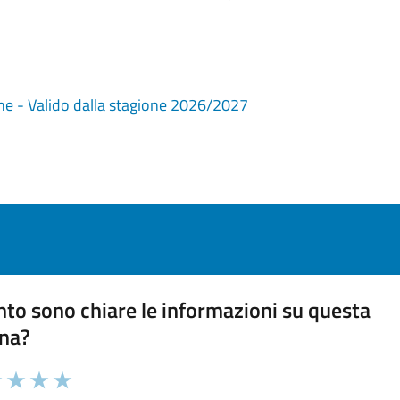
he - Valido dalla stagione 2026/2027
to sono chiare le informazioni su questa
na?
 chiarezza delle informazioni (da 1 a 5 stelle)
ona il numero di stelle per valutare la chiarezza delle inform