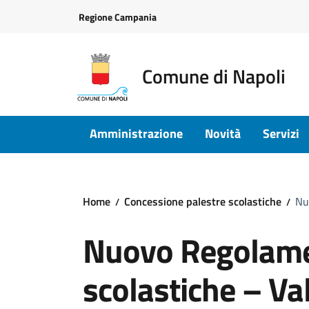
Vai ai contenuti
Vai al footer
Regione Campania
Comune di Napoli
Amministrazione
Novità
Servizi
Home
Concessione palestre scolastiche
Nu
Nuovo Regolamen
scolastiche – Va