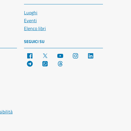
Luoghi
Eventi
Elenco libri
SEGUICI SU
Facebook
X
YouTube
Instagram
LinkedIn
Telegram
WhatsApp
Threads
ibilità