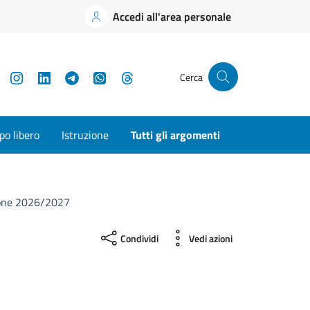
Accedi all'area personale
YouTube
Instagram
LinkedIn
Telegram
WhatsApp
Threads
Cerca
o libero
Istruzione
Tutti gli argomenti
gione 2026/2027
Condividi
Vedi azioni