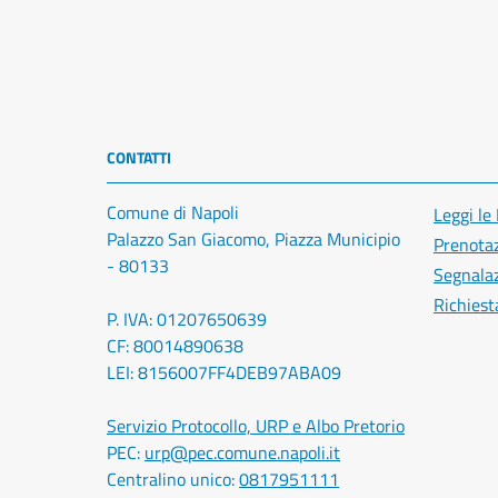
CONTATTI
Comune di Napoli
Leggi le
Palazzo San Giacomo, Piazza Municipio
Prenota
- 80133
Segnalaz
Richiest
P. IVA: 01207650639
CF: 80014890638
LEI: 8156007FF4DEB97ABA09
Servizio Protocollo, URP e Albo Pretorio
PEC:
urp@pec.comune.napoli.it
Centralino unico:
0817951111