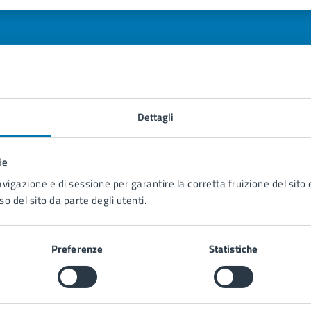
1 stelle su 5
uta 2 stelle su 5
Valuta 3 stelle su 5
Valuta 4 stelle su 5
Valuta 5 stelle su 5
Dettagli
tatta il comune
Leggi le domande frequenti
ie
avigazione e di sessione per garantire la corretta fruizione del sito e
Richiedi assistenza
so del sito da parte degli utenti.
Prenota appuntamento
blemi in città
Preferenze
Statistiche
Segnala disservizio