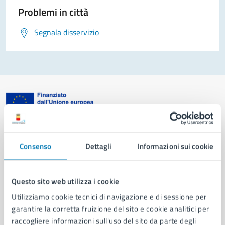
Problemi in città
Segnala disservizio
Comune di Napoli
Consenso
Dettagli
Informazioni sui cookie
AMMINISTRAZIONE
Aree amministrative
Questo sito web utilizza i cookie
Organi di governo
Utilizziamo cookie tecnici di navigazione e di sessione per
Municipalità
garantire la corretta fruizione del sito e cookie analitici per
Uffici
raccogliere informazioni sull'uso del sito da parte degli
Enti e fondazioni