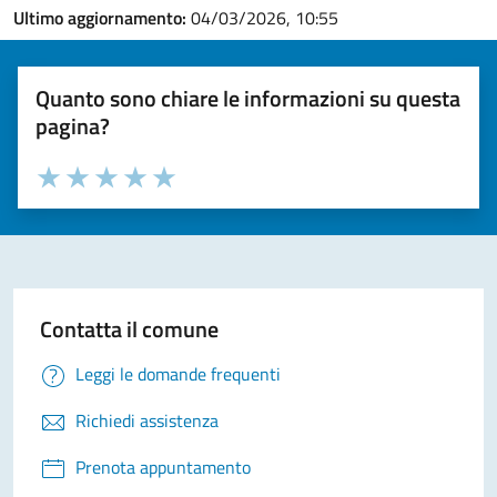
Ultimo aggiornamento:
04/03/2026, 10:55
Quanto sono chiare le informazioni su questa
pagina?
Valuta la chiarezza delle informazioni (da 1 a 5 stelle)
Seleziona il numero di stelle per valutare la chiarezza delle i
Valuta 1 stelle su 5
Valuta 2 stelle su 5
Valuta 3 stelle su 5
Valuta 4 stelle su 5
Valuta 5 stelle su 5
Contatta il comune
Leggi le domande frequenti
Richiedi assistenza
Prenota appuntamento