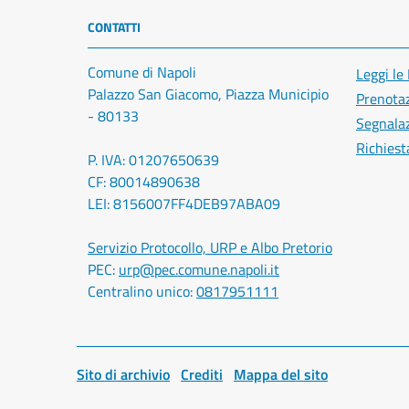
CONTATTI
Comune di Napoli
Leggi le
Palazzo San Giacomo, Piazza Municipio
Prenota
- 80133
Segnalaz
Richiest
P. IVA: 01207650639
CF: 80014890638
LEI: 8156007FF4DEB97ABA09
Servizio Protocollo, URP e Albo Pretorio
PEC:
urp@pec.comune.napoli.it
Centralino unico:
0817951111
Sito di archivio
Crediti
Mappa del sito