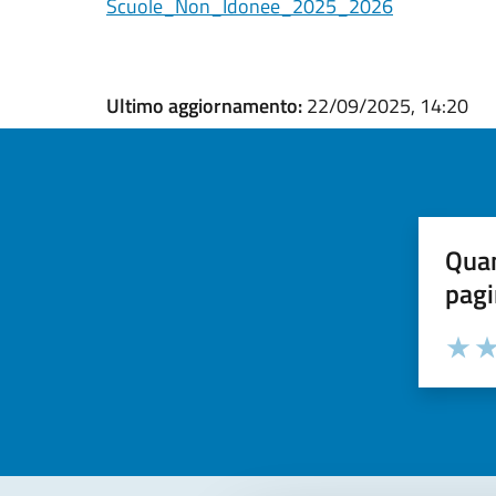
Scuole_Non_Idonee_2025_2026
Ultimo aggiornamento:
22/09/2025, 14:20
Quan
pagi
Valuta la
Selezi
Valuta 
Val