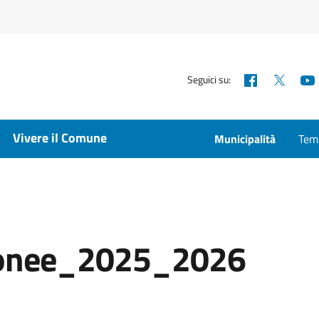
Facebook
X
Seguici su:
Vivere il Comune
Municipalità
Temp
onee_2025_2026