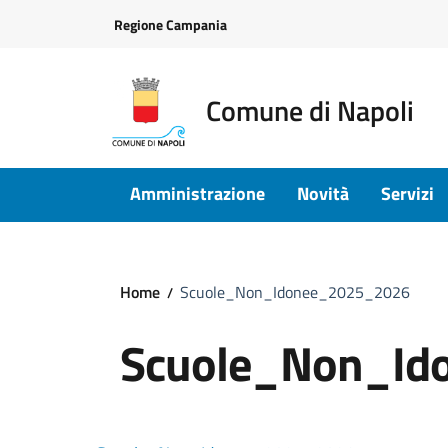
Vai ai contenuti
Vai al footer
Regione Campania
Comune di Napoli
Amministrazione
Novità
Servizi
Home
Scuole_Non_Idonee_2025_2026
Scuole_Non_Id