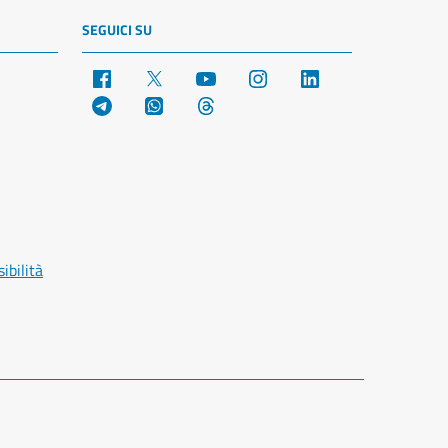
SEGUICI SU
Facebook
X
YouTube
Instagram
LinkedIn
Telegram
WhatsApp
Threads
ibilità