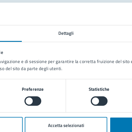
tatta il comune
Leggi le domande frequenti
Dettagli
Richiedi assistenza
ie
Prenota appuntamento
avigazione e di sessione per garantire la corretta fruizione del sito e
so del sito da parte degli utenti.
blemi in città
Segnala disservizio
Preferenze
Statistiche
Accetta selezionati
poli