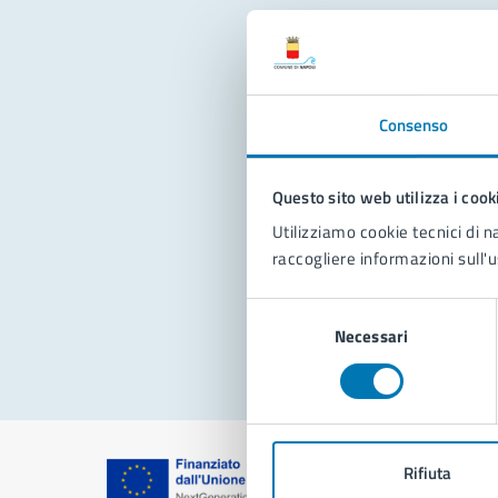
Con
Consenso
Questo sito web utilizza i cook
Utilizziamo cookie tecnici di n
raccogliere informazioni sull'u
Pro
Selezione
Necessari
del
consenso
Rifiuta
Comune di Na