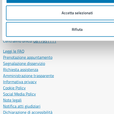
P. IVA: 01207650639
CF: 80014890638
Accetta selezionati
LEI: 8156007FF4DEB97ABA09
Servizio Protocollo, URP e Albo Pretorio
Rifiuta
PEC:
urp@pec.comune.napoli.it
Centralino unico:
0817951111
Leggi le FAQ
Prenotazione appuntamento
Segnalazione disservizio
Richiesta assistenza
Amministrazione trasparente
Informativa privacy
Cookie Policy
Social Media Policy
Note legali
Notifica atti giudiziari
Dichiarazione di accessibilità