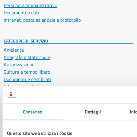
Personale amministrativo
Documenti e dati
Intranet, posta aziendale e protocollo
CATEGORIE DI SERVIZIO
Ambiente
Anagrafe e stato civile
Autorizzazioni
Cultura e tempo libero
Documenti e certificati
Educazione e formazione
Giustizia e sicurezza pubblica
Imprese e commercio
Salute, benessere e assistenza
Consenso
Dettagli
Inf
Servizi Cimiteriali
Vita lavorativa
Questo sito web utilizza i cookie