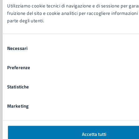
Utilizziamo cookie tecnici di navigazione e di sessione per garan
NOVITÀ
fruizione del sito e cookie analitici per raccogliere informazioni 
Notizie
parte degli utenti.
Avvisi
Comunicati
Comunicati stampa della Giunta Comunale
Selezione
Comunicati stampa del Consiglio Comunale
Necessari
del
consenso
Preferenze
VIVERE IL COMUNE
Luoghi
Eventi
Statistiche
Elenco libri
Marketing
CONTATTI
Comune di Napoli
Palazzo San Giacomo, Piazza Municipio - 80133
Accetta tutti