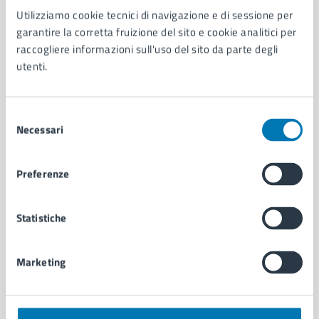
Utilizziamo cookie tecnici di navigazione e di sessione per
AMMINISTRAZIONE
garantire la corretta fruizione del sito e cookie analitici per
Aree amministrative
raccogliere informazioni sull'uso del sito da parte degli
Organi di governo
utenti.
Municipalità
Uffici
Enti e fondazioni
Selezione
Politici
Necessari
del
Personale amministrativo
consenso
Documenti e dati
Preferenze
Intranet, posta aziendale e protocollo
Statistiche
CATEGORIE DI SERVIZIO
Ambiente
Marketing
Anagrafe e stato civile
Autorizzazioni
Cultura e tempo libero
Documenti e certificati