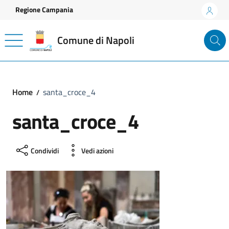
Vai ai contenuti
Vai al footer
Regione Campania
Comune di Napoli
Home
santa_croce_4
santa_croce_4
Condividi
Vedi azioni