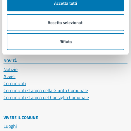
Accetta tutti
Educazione e formazione
Giustizia e sicurezza pubblica
Imprese e commercio
Accetta selezionati
Salute, benessere e assistenza
Servizi Cimiteriali
Vita lavorativa
Rifiuta
NOVITÀ
Notizie
Avvisi
Comunicati
Comunicati stampa della Giunta Comunale
Comunicati stampa del Consiglio Comunale
VIVERE IL COMUNE
Luoghi